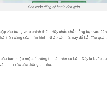
Các bước đăng ký bet66 đơn giản
y cập vào trang web chính thức. Hãy chắc chắn rằng bạn vào đú
phải trên cùng của màn hình. Nhấp vào nút này để bắt đầu quá t
 cầu bạn nhập một số thông tin cá nhân cơ bản. Đây là bước qu
và chính xác các thông tin như: