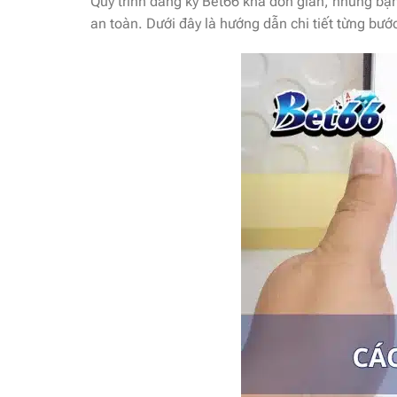
Quy trình đăng ký Bet66 khá đơn giản, nhưng bạ
an toàn. Dưới đây là hướng dẫn chi tiết từng bướ