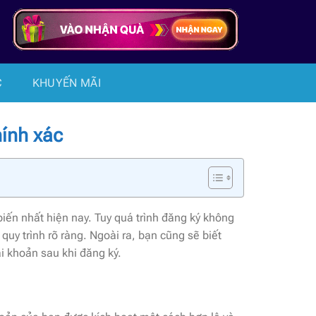
C
KHUYẾN MÃI
ính xác
biến nhất hiện nay. Tuy quá trình đăng ký không
uy trình rõ ràng. Ngoài ra, bạn cũng sẽ biết
i khoản sau khi đăng ký.