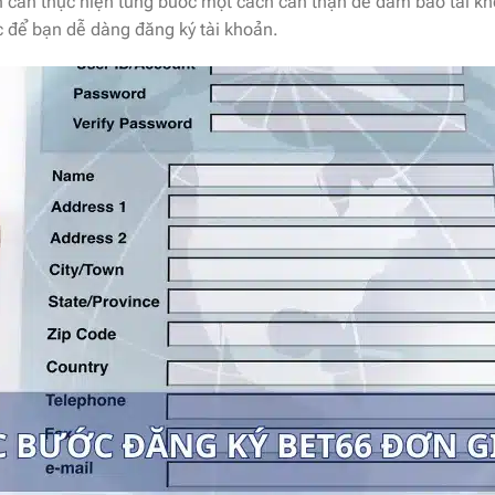
n cần thực hiện từng bước một cách cẩn thận để đảm bảo tài kh
c để bạn dễ dàng đăng ký tài khoản.