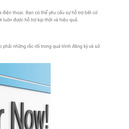
điện thoại. Bạn có thể yêu cầu sự hỗ trợ bất cứ
 luôn được hỗ trợ kịp thời và hiệu quả.
phải những rắc rối trong quá trình đăng ký và sử