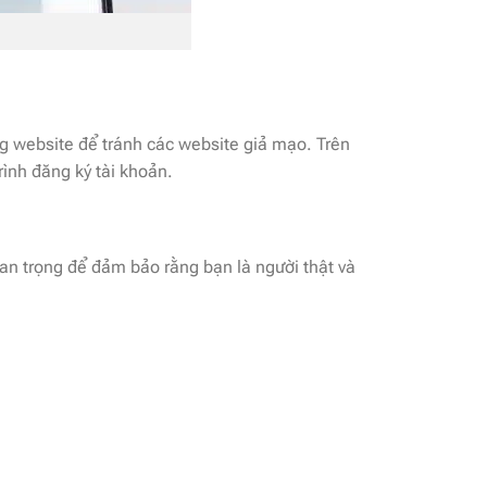
ng website để tránh các website giả mạo. Trên
rình đăng ký tài khoản.
an trọng để đảm bảo rằng bạn là người thật và