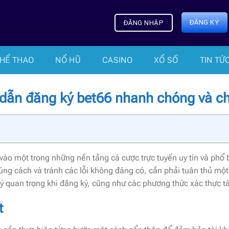
ĐĂNG KÝ
ĐĂNG NHẬP
HỂ THAO
NỔ HŨ
CASINO
XỔ SỐ
TIN TỨ
dẫn đăng ký bet66 nhanh chóng và ch
vào một trong những nền tảng cá cược trực tuyến uy tín và phổ 
g cách và tránh các lỗi không đáng có, cần phải tuân thủ một q
 ý quan trọng khi đăng ký, cũng như các phương thức xác thực tà
t