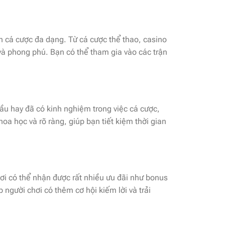
nh cá cược đa dạng. Từ cá cược thể thao, casino
 và phong phú. Bạn có thể tham gia vào các trận
đầu hay đã có kinh nghiệm trong việc cá cược,
oa học và rõ ràng, giúp bạn tiết kiệm thời gian
hơi có thể nhận được rất nhiều ưu đãi như bonus
người chơi có thêm cơ hội kiếm lời và trải