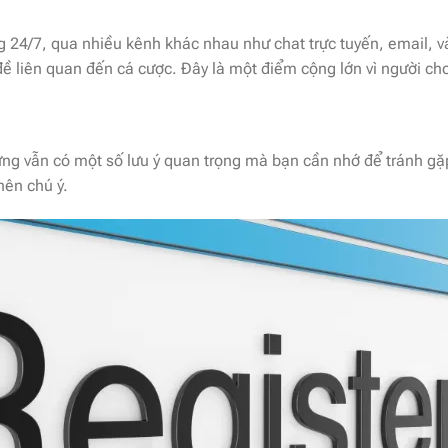
24/7, qua nhiều kênh khác nhau như chat trực tuyến, email, và 
đề liên quan đến cá cược. Đây là một điểm cộng lớn vì người chơi
ưng vẫn có một số lưu ý quan trọng mà bạn cần nhớ để tránh gặp 
nên chú ý.