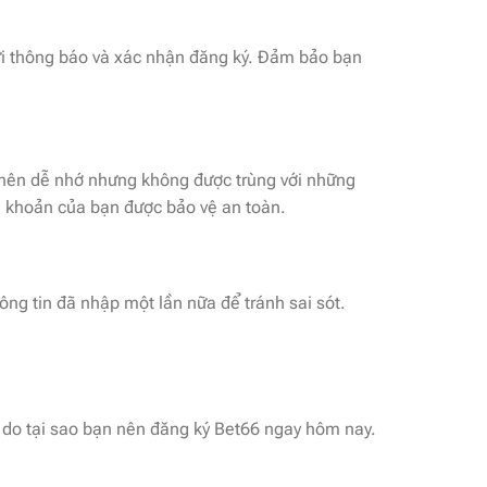
 gửi thông báo và xác nhận đăng ký. Đảm bảo bạn
 nên dễ nhớ nhưng không được trùng với những
ài khoản của bạn được bảo vệ an toàn.
ông tin đã nhập một lần nữa để tránh sai sót.
lý do tại sao bạn nên đăng ký Bet66 ngay hôm nay.