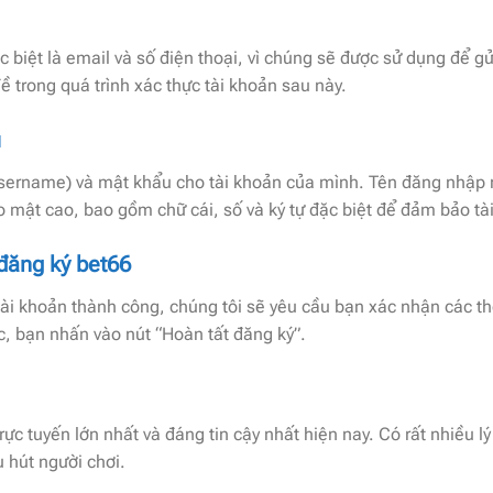
ặc biệt là email và số điện thoại, vì chúng sẽ được sử dụng để
ề trong quá trình xác thực tài khoản sau này.
u
(username) và mật khẩu cho tài khoản của mình. Tên đăng nhập
o mật cao, bao gồm chữ cái, số và ký tự đặc biệt để đảm bảo t
 đăng ký bet66
tài khoản thành công, chúng tôi sẽ yêu cầu bạn xác nhận các th
c, bạn nhấn vào nút “Hoàn tất đăng ký”.
ực tuyến lớn nhất và đáng tin cậy nhất hiện nay. Có rất nhiều 
u hút người chơi.