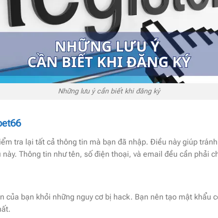
Những lưu ý cần biết khi đăng ký
bet66
kiểm tra lại tất cả thông tin mà bạn đã nhập. Điều này giúp trán
u này. Thông tin như tên, số điện thoại, và email đều cần phải c
n của bạn khỏi những nguy cơ bị hack. Bạn nên tạo mật khẩu có 
hất.