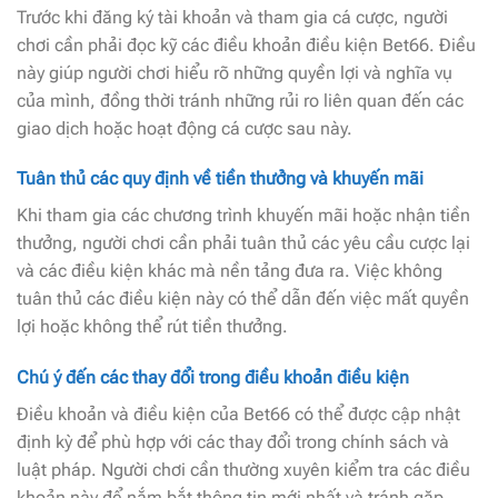
Trước khi đăng ký tài khoản và tham gia cá cược, người
chơi cần phải đọc kỹ các điều khoản điều kiện Bet66. Điều
này giúp người chơi hiểu rõ những quyền lợi và nghĩa vụ
của mình, đồng thời tránh những rủi ro liên quan đến các
giao dịch hoặc hoạt động cá cược sau này.
Tuân thủ các quy định về tiền thưởng và khuyến mãi
Khi tham gia các chương trình khuyến mãi hoặc nhận tiền
thưởng, người chơi cần phải tuân thủ các yêu cầu cược lại
và các điều kiện khác mà nền tảng đưa ra. Việc không
tuân thủ các điều kiện này có thể dẫn đến việc mất quyền
lợi hoặc không thể rút tiền thưởng.
Chú ý đến các thay đổi trong điều khoản điều kiện
Điều khoản và điều kiện của Bet66 có thể được cập nhật
định kỳ để phù hợp với các thay đổi trong chính sách và
luật pháp. Người chơi cần thường xuyên kiểm tra các điều
khoản này để nắm bắt thông tin mới nhất và tránh gặp