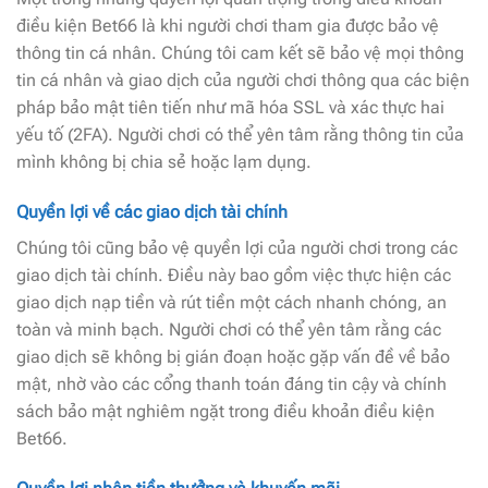
điều kiện Bet66 là khi người chơi tham gia được bảo vệ
thông tin cá nhân. Chúng tôi cam kết sẽ bảo vệ mọi thông
tin cá nhân và giao dịch của người chơi thông qua các biện
pháp bảo mật tiên tiến như mã hóa SSL và xác thực hai
yếu tố (2FA). Người chơi có thể yên tâm rằng thông tin của
mình không bị chia sẻ hoặc lạm dụng.
Quyền lợi về các giao dịch tài chính
Chúng tôi cũng bảo vệ quyền lợi của người chơi trong các
giao dịch tài chính. Điều này bao gồm việc thực hiện các
giao dịch nạp tiền và rút tiền một cách nhanh chóng, an
toàn và minh bạch. Người chơi có thể yên tâm rằng các
giao dịch sẽ không bị gián đoạn hoặc gặp vấn đề về bảo
mật, nhờ vào các cổng thanh toán đáng tin cậy và chính
sách bảo mật nghiêm ngặt trong điều khoản điều kiện
Bet66.