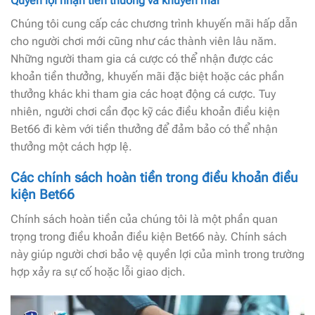
Quyền lợi nhận tiền thưởng và khuyến mãi
Chúng tôi cung cấp các chương trình khuyến mãi hấp dẫn
cho người chơi mới cũng như các thành viên lâu năm.
Những người tham gia cá cược có thể nhận được các
khoản tiền thưởng, khuyến mãi đặc biệt hoặc các phần
thưởng khác khi tham gia các hoạt động cá cược. Tuy
nhiên, người chơi cần đọc kỹ các điều khoản điều kiện
Bet66 đi kèm với tiền thưởng để đảm bảo có thể nhận
thưởng một cách hợp lệ.
Các chính sách hoàn tiền trong điều khoản điều
kiện Bet66
Chính sách hoàn tiền của chúng tôi là một phần quan
trọng trong điều khoản điều kiện Bet66 này. Chính sách
này giúp người chơi bảo vệ quyền lợi của mình trong trường
hợp xảy ra sự cố hoặc lỗi giao dịch.