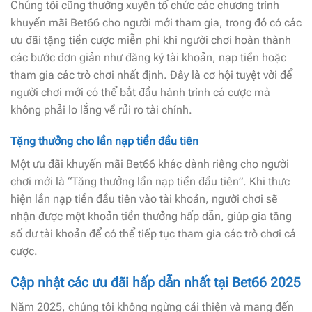
Chúng tôi cũng thường xuyên tổ chức các chương trình
khuyến mãi Bet66 cho người mới tham gia, trong đó có các
ưu đãi tặng tiền cược miễn phí khi người chơi hoàn thành
các bước đơn giản như đăng ký tài khoản, nạp tiền hoặc
tham gia các trò chơi nhất định. Đây là cơ hội tuyệt vời để
người chơi mới có thể bắt đầu hành trình cá cược mà
không phải lo lắng về rủi ro tài chính.
Tặng thưởng cho lần nạp tiền đầu tiên
Một ưu đãi khuyến mãi Bet66 khác dành riêng cho người
chơi mới là “Tặng thưởng lần nạp tiền đầu tiên”. Khi thực
hiện lần nạp tiền đầu tiên vào tài khoản, người chơi sẽ
nhận được một khoản tiền thưởng hấp dẫn, giúp gia tăng
số dư tài khoản để có thể tiếp tục tham gia các trò chơi cá
cược.
Cập nhật các ưu đãi hấp dẫn nhất tại Bet66 2025
Năm 2025, chúng tôi không ngừng cải thiện và mang đến