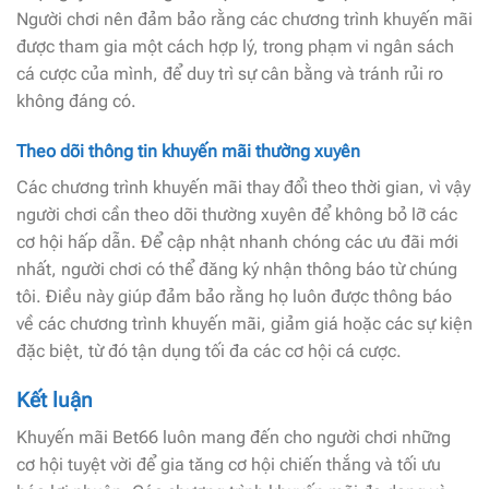
Người chơi nên đảm bảo rằng các chương trình khuyến mãi
được tham gia một cách hợp lý, trong phạm vi ngân sách
cá cược của mình, để duy trì sự cân bằng và tránh rủi ro
không đáng có.
Theo dõi thông tin khuyến mãi thường xuyên
Các chương trình khuyến mãi thay đổi theo thời gian, vì vậy
người chơi cần theo dõi thường xuyên để không bỏ lỡ các
cơ hội hấp dẫn. Để cập nhật nhanh chóng các ưu đãi mới
nhất, người chơi có thể đăng ký nhận thông báo từ chúng
tôi. Điều này giúp đảm bảo rằng họ luôn được thông báo
về các chương trình khuyến mãi, giảm giá hoặc các sự kiện
đặc biệt, từ đó tận dụng tối đa các cơ hội cá cược.
Kết luận
Khuyến mãi Bet66 luôn mang đến cho người chơi những
cơ hội tuyệt vời để gia tăng cơ hội chiến thắng và tối ưu