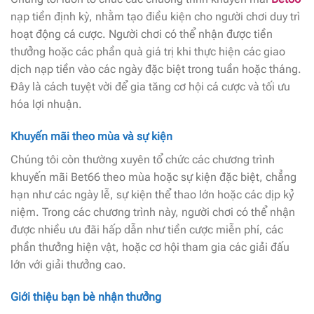
nạp tiền định kỳ, nhằm tạo điều kiện cho người chơi duy trì
hoạt động cá cược. Người chơi có thể nhận được tiền
thưởng hoặc các phần quà giá trị khi thực hiện các giao
dịch nạp tiền vào các ngày đặc biệt trong tuần hoặc tháng.
Đây là cách tuyệt vời để gia tăng cơ hội cá cược và tối ưu
hóa lợi nhuận.
Khuyến mãi theo mùa và sự kiện
Chúng tôi còn thường xuyên tổ chức các chương trình
khuyến mãi Bet66 theo mùa hoặc sự kiện đặc biệt, chẳng
hạn như các ngày lễ, sự kiện thể thao lớn hoặc các dịp kỷ
niệm. Trong các chương trình này, người chơi có thể nhận
được nhiều ưu đãi hấp dẫn như tiền cược miễn phí, các
phần thưởng hiện vật, hoặc cơ hội tham gia các giải đấu
lớn với giải thưởng cao.
Giới thiệu bạn bè nhận thưởng