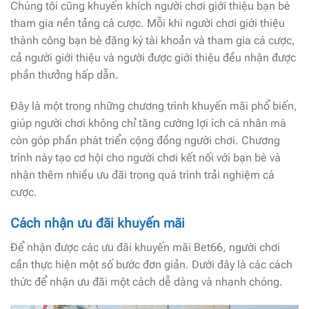
Chúng tôi cũng khuyến khích người chơi giới thiệu bạn bè
tham gia nền tảng cá cược. Mỗi khi người chơi giới thiệu
thành công bạn bè đăng ký tài khoản và tham gia cá cược,
cả người giới thiệu và người được giới thiệu đều nhận được
phần thưởng hấp dẫn.
Đây là một trong những chương trình khuyến mãi phổ biến,
giúp người chơi không chỉ tăng cường lợi ích cá nhân mà
còn góp phần phát triển cộng đồng người chơi. Chương
trình này tạo cơ hội cho người chơi kết nối với bạn bè và
nhận thêm nhiều ưu đãi trong quá trình trải nghiệm cá
cược.
Cách nhận ưu đãi khuyến mãi
Để nhận được các ưu đãi khuyến mãi Bet66, người chơi
cần thực hiện một số bước đơn giản. Dưới đây là các cách
thức để nhận ưu đãi một cách dễ dàng và nhanh chóng.