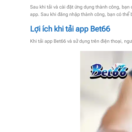
Sau khi tải và cài đặt ứng dụng thành công, bạn
app. Sau khi đăng nhập thành công, bạn có thể b
Lợi ích khi tải app Bet66
Khi tải app Bet66 và sử dụng trên điện thoại, ngư