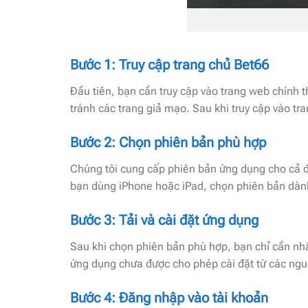
Bước 1: Truy cập trang chủ Bet66
Đầu tiên, bạn cần truy cập vào trang web chính t
tránh các trang giả mạo. Sau khi truy cập vào tra
Bước 2: Chọn phiên bản phù hợp
Chúng tôi cung cấp phiên bản ứng dụng cho cả đ
bạn dùng iPhone hoặc iPad, chọn phiên bản dàn
Bước 3: Tải và cài đặt ứng dụng
Sau khi chọn phiên bản phù hợp, bạn chỉ cần nhấp
ứng dụng chưa được cho phép cài đặt từ các nguồn
Bước 4: Đăng nhập vào tài khoản