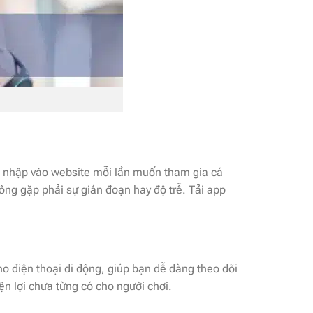
g nhập vào website mỗi lần muốn tham gia cá
hông gặp phải sự gián đoạn hay độ trễ. Tải app
ho điện thoại di động, giúp bạn dễ dàng theo dõi
ện lợi chưa từng có cho người chơi.