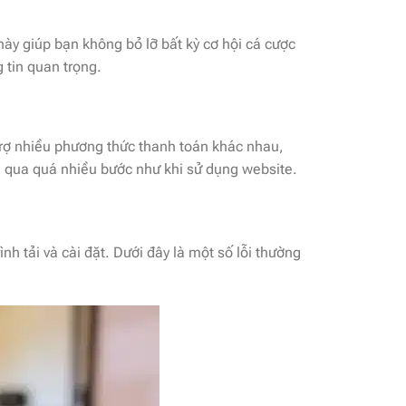
ày giúp bạn không bỏ lỡ bất kỳ cơ hội cá cược
 tin quan trọng.
trợ nhiều phương thức thanh toán khác nhau,
i qua quá nhiều bước như khi sử dụng website.
nh tải và cài đặt. Dưới đây là một số lỗi thường