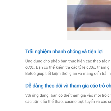
Trải nghiệm nhanh chóng và tiện lợi
Ứng dụng cho phép bạn thực hiện các thao tác n
cược. Bạn có thể kiểm tra các tỷ lệ cược, tham g
Bet66 giúp tiết kiệm thời gian và mang đến trải
Dễ dàng theo dõi và tham gia các trò ch
Với ứng dụng, bạn có thể tham gia vào mọi trò c
các trận đấu thể thao, casino trực tuyến và các 