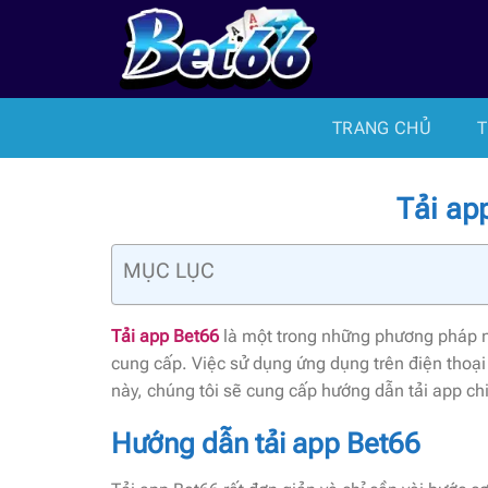
Chuyển
đến
nội
dung
TRANG CHỦ
T
Tải ap
MỤC LỤC
Tải app Bet66
là một trong những phương pháp nh
cung cấp. Việc sử dụng ứng dụng trên điện thoại 
này, chúng tôi sẽ cung cấp hướng dẫn tải app chi
Hướng dẫn tải app Bet66