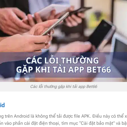
Các lỗi thường gặp khi tải app Bet66
id
ng trên Android là không thể tải được file APK. Điều này có thể 
n vào phần cài đặt điện thoại, tìm mục “Cài đặt bảo mật” và b