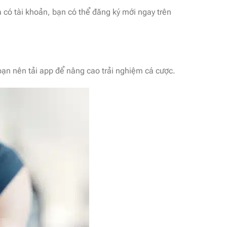
 có tài khoản, bạn có thể đăng ký mới ngay trên
o bạn nên tải app để nâng cao trải nghiệm cá cược.