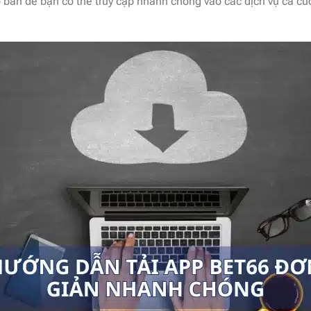
cơ bản để bạn có thể truy cập nhanh chóng vào các dịch vụ cá c