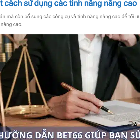
t cách sử dụng các tính năng nâng cao
ản mà còn bổ sung các công cụ và tính năng nâng cao để tối ưu
g nâng cao.