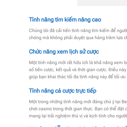
Tính năng tìm kiếm nâng cao
Chúng tôi đã cải tiến tính năng tìm kiếm để người
chóng mà không phải duyệt qua hàng trăm lựa c
Chức năng xem lịch sử cược
Một tính năng mới rất hữu ích là khả năng xem l
số tiền cược, kết quả và thời gian cược. Điều nà
giúp bạn khai thác tối đa tính năng này để tối ưu
Tính năng cá cược trực tiếp
Một trong những tính năng mới đáng chú ý tại Bet
chơi casino trong thời gian thực. Bạn có thể đặt c
mang lại trải nghiệm thú vị và kịch tính cho ngư