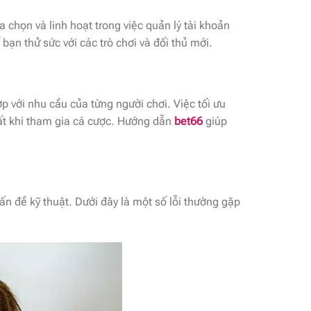
 chọn và linh hoạt trong việc quản lý tài khoản
bạn thử sức với các trò chơi và đối thủ mới.
p với nhu cầu của từng người chơi. Việc tối ưu
ất khi tham gia cá cược. Hướng dẫn
bet66
giúp
n đề kỹ thuật. Dưới đây là một số lỗi thường gặp