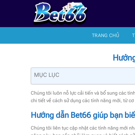
Chuyển
đến
nội
dung
TRANG CHỦ
T
Hướng
MỤC LỤC
Chúng tôi luôn nỗ lực cải tiến và bổ sung các t
chi tiết về cách sử dụng các tính năng mới, từ 
Hướng dẫn Bet66 giúp bạn biế
Chúng tôi liên tục cập nhật các tính năng mới 