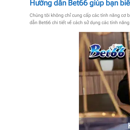
Hướng dẫn Bet66 giúp bạn biế
Chúng tôi không chỉ cung cấp các tính năng cơ b
dẫn Bet66 chi tiết về cách sử dụng các tính năn